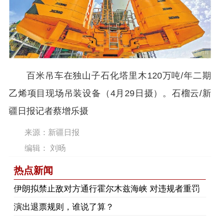
百米吊车在独山子石化塔里木120万吨/年二期
乙烯项目现场吊装设备（4月29日摄）。石榴云/新
疆日报记者蔡增乐摄
来源：新疆日报
编辑： 刘旸
热点新闻
伊朗拟禁止敌对方通行霍尔木兹海峡 对违规者重罚
演出退票规则，谁说了算？