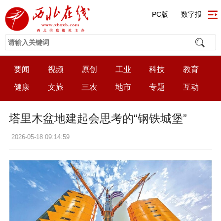
PC版
数字报
要闻
视频
原创
工业
科技
教育
健康
文旅
三农
地市
专题
互动
塔里木盆地建起会思考的“钢铁城堡”
2026-05-18 09:14:59