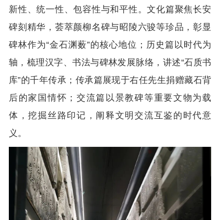
新性、统一性、包容性与和平性。文化篇聚焦长安
碑刻精华，荟萃颜柳名碑与昭陵六骏等珍品，彰显
碑林作为“金石渊薮”的核心地位；历史篇以时代为
轴，梳理汉字、书法与碑林发展脉络，讲述“石质书
库”的千年传承；传承篇展现于右任先生捐赠藏石背
后的家国情怀；交流篇以景教碑等重要文物为载
体，挖掘丝路印记，阐释文明交流互鉴的时代意
义。