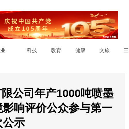
工业
科技
教育
健康
文旅
三
限公司年产1000吨喷墨
境影响评价公众参与第一
次公示