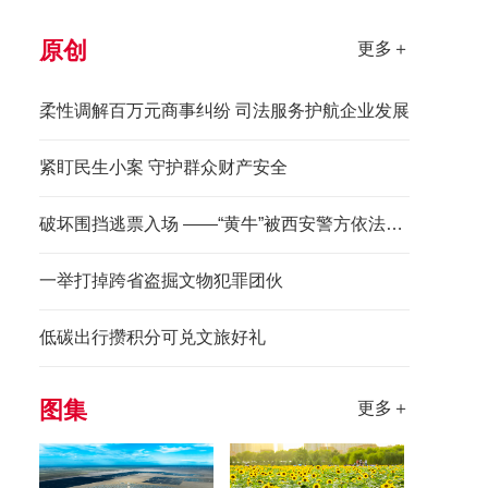
原创
更多＋
柔性调解百万元商事纠纷 司法服务护航企业发展
紧盯民生小案 守护群众财产安全
破坏围挡逃票入场 ——“黄牛”被西安警方依法拘留
一举打掉跨省盗掘文物犯罪团伙
低碳出行攒积分可兑文旅好礼
图集
更多＋