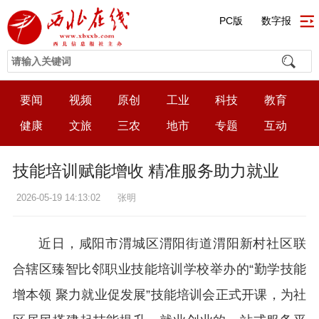
PC版
数字报
要闻
视频
原创
工业
科技
教育
健康
文旅
三农
地市
专题
互动
技能培训赋能增收 精准服务助力就业
2026-05-19 14:13:02
张明
近日，咸阳市渭城区渭阳街道渭阳新村社区联
合辖区臻智比邻职业技能培训学校举办的“勤学技能
增本领 聚力就业促发展”技能培训会正式开课，为社