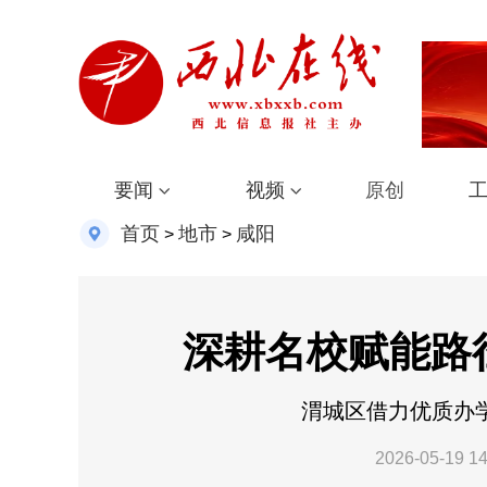
要闻
视频
原创
首页
地市
咸阳
>
>
深耕名校赋能路
渭城区借力优质办
2026-05-19 14