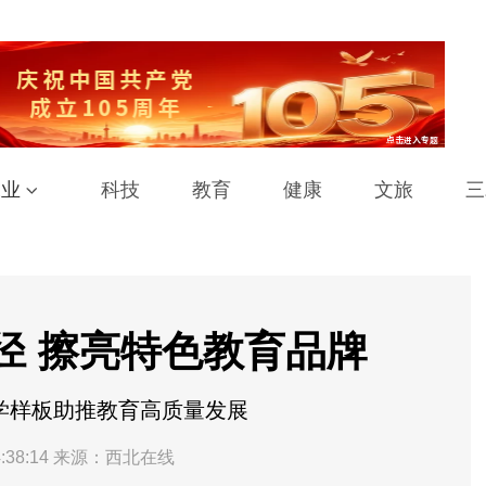
工业
科技
教育
健康
文旅
三
径 擦亮特色教育品牌
学样板助推教育高质量发展
:38:14
来源：西北在线