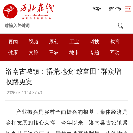
PC版
数字报
要闻
视频
原创
工业
科技
教育
健康
文旅
三农
地市
专题
互动
洛南古城镇：撂荒地变“致富田” 群众增
收路更宽
2026-05-19 14:37:40
产业振兴是乡村全面振兴的根基，集体经济是
乡村发展的核心支撑。今年以来，洛南县古城镇紧