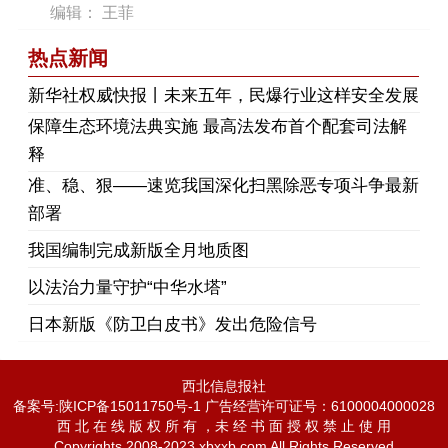
编辑： 王菲
热点新闻
​新华社权威快报丨未来五年，民爆行业这样安全发展
保障生态环境法典实施 最高法发布首个配套司法解
释
​准、稳、狠——速览我国深化扫黑除恶专项斗争最新
部署
我国编制完成新版全月地质图
以法治力量守护“中华水塔”
日本新版《防卫白皮书》发出危险信号
西北信息报社
备案号:陕ICP备15011750号-1 广告经营许可证号：6100004000028
西 北 在 线 版 权 所 有 ，未 经 书 面 授 权 禁 止 使 用
Copyrights 2008-2023 xbxxb.com All Rights Reserved