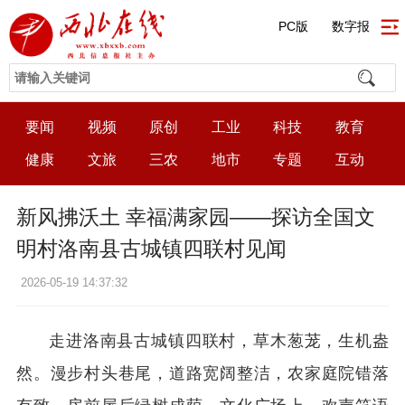
PC版
数字报
要闻
视频
原创
工业
科技
教育
健康
文旅
三农
地市
专题
互动
新风拂沃土 幸福满家园——探访全国文
明村洛南县古城镇四联村见闻
2026-05-19 14:37:32
走进洛南县古城镇四联村，草木葱茏，生机盎
然。漫步村头巷尾，道路宽阔整洁，农家庭院错落