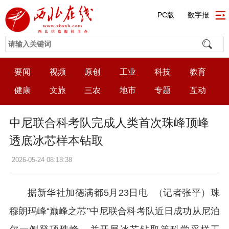
PC版
数字报
要闻
视频
原创
工业
科技
教育
健康
文旅
三农
地市
专题
互动
中尼联合科考队完成人类首次珠峰顶峰
透底冰芯样本钻取
2026-05-24 08:18:38
据新华社加德满都5月23日电 （记者张平）珠
穆朗玛峰“巅峰之芯”中尼联合科考队近日成功从尼泊