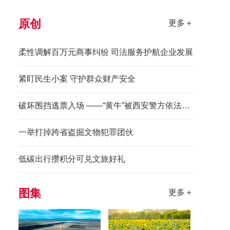
原创
更多＋
柔性调解百万元商事纠纷 司法服务护航企业发展
紧盯民生小案 守护群众财产安全
破坏围挡逃票入场 ——“黄牛”被西安警方依法拘留
一举打掉跨省盗掘文物犯罪团伙
低碳出行攒积分可兑文旅好礼
图集
更多＋