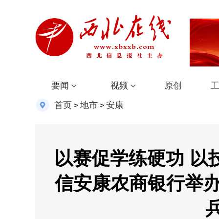
要闻
视频
原创
首页
地市
安康
>
>
以赛促学练硬功 以
信安康农商银行举办