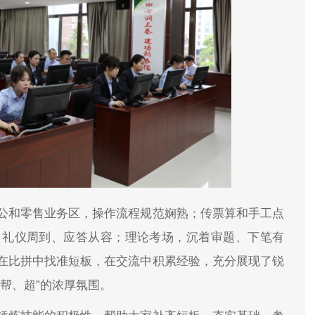
公和零售业务区，操作流程规范娴熟；传票算和手工点
，礼仪周到、应答从容；理论考场，沉着审题、下笔有
在比拼中找准短板，在交流中积累经验，充分展现了锐
帮、超”的浓厚氛围。