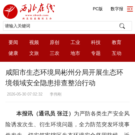
PC版
数字报
要闻
视频
原创
工业
科技
教育
健康
文旅
三农
地市
专题
互动
咸阳市生态环境局彬州分局开展生态环
境领域安全隐患排查整治行动
2026-05-30 07:02:32
李伟刚
本报讯（通讯员 张迁）
为严防各类生产安全风
险诱发次生、衍生环境问题，全力防范突发环境事