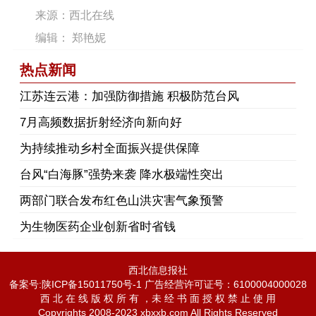
来源：西北在线
编辑： 郑艳妮
热点新闻
江苏连云港：加强防御措施 积极防范台风
7月高频数据折射经济向新向好
为持续推动乡村全面振兴提供保障
台风“白海豚”强势来袭 降水极端性突出
两部门联合发布红色山洪灾害气象预警
为生物医药企业创新省时省钱
西北信息报社
备案号:陕ICP备15011750号-1 广告经营许可证号：6100004000028
西 北 在 线 版 权 所 有 ，未 经 书 面 授 权 禁 止 使 用
Copyrights 2008-2023 xbxxb.com All Rights Reserved