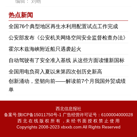
编辑： 刘旸
热点新闻
​全国76个典型地区再生水利用配置试点工作完成
公安部发布《公安机关网络空间安全监督检查办法》
霍尔木兹海峡附近船只遇袭起火
自动驾驶有了安全准入基线 从这些方面读懂新国标
全国用电负荷入夏以来第四次创历史新高
创新涌动，坚韧向前——解读前7个月我国外贸成绩
单
西北信息报社
备案号:陕ICP备15011750号-1 广告经营许可证号：6100004000028
西 北 在 线 版 权 所 有 ，未 经 书 面 授 权 禁 止 使 用
Copyrights 2008-2023 xbxxb.com All Rights Reserved