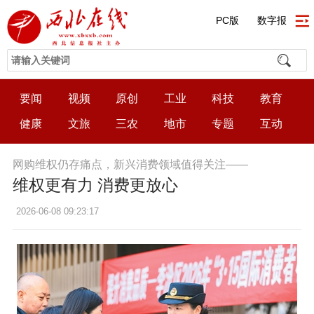
PC版
数字报
要闻
视频
原创
工业
科技
教育
健康
文旅
三农
地市
专题
互动
网购维权仍存痛点，新兴消费领域值得关注——
维权更有力 消费更放心
2026-06-08 09:23:17