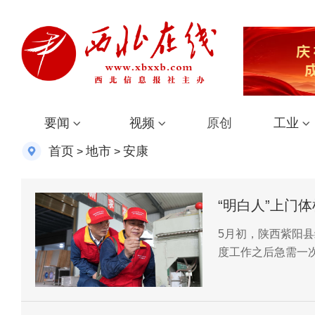
要闻
视频
原创
工业
首页
地市
安康
>
>
“明白人”上门
5月初，陕西紫阳
度工作之后急需一
来，义务为茶企、