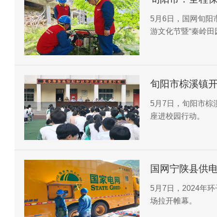
电力安全
5月6日，国网旬
游文化节暨“秦岭田
活动现场的电力安
旬阳市棕溪镇
5月7日，旬阳市
座进校园行动。
国网宁陕县供电
5月7日，2024
场拉开帷幕。