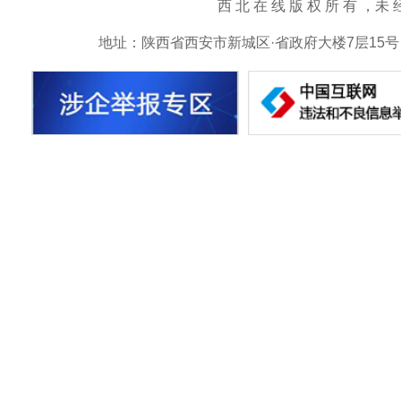
西 北 在 线 版 权 所 有 ，未 经 书 
地址：陕西省西安市新城区·省政府大楼7层15号 邮箱：