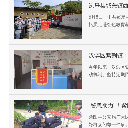
岚皋县城关镇西
5月8日，中共岚皋
格员走进红色教育
展“重温红色记忆 
汉滨区紫荆镇：
理工作
今年以来，汉滨区紫
动机制、坚持定期
12345平台工单
“警急助力”！
紫阳县公安局广大民
好群众的每一件事