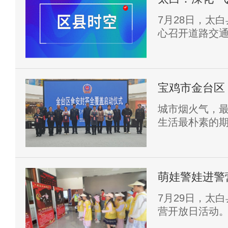
交通安全
7月28日，太
心召开道路交
秦岭山区特殊
通风险防控举
动合作协议。
宝鸡市金台区
火日常
城市烟火气，
生活最朴素的
梯运行、居家
似琐碎的身边
萌娃警娃进警
开展警营开放
7月29日，太
营开放日活动