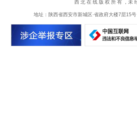
西 北 在 线 版 权 所 有 ，未 经 书 
地址：陕西省西安市新城区·省政府大楼7层15号 邮箱：