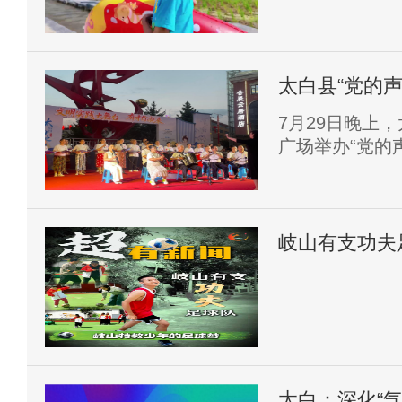
太白县“党的
就来”（第二
​7月29日晚
广场举办“党的
来”系列活动（
宴送到群众身
岐山有支功夫
太白：深化“气象 + 