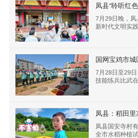
凤县“聆听红
会精彩上演
7月29日晚，
新时代文明实践
听红色往事 共
行。
国网宝鸡市城
航保供电
7月28日至2
技能练兵比武
凤县：稻田里
清凉
凤县国安寺村有
全市水稻种植试