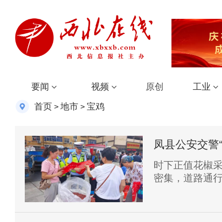
要闻
视频
原创
工业
首页
地市
宝鸡
>
>
凤县公安交警
时下正值花椒
密集，道路通
线，规范集市
力深入花椒交易
将暖心提醒送