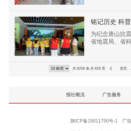
铭记历史 科
知识科普联动
为纪念唐山抗震
省地震局、省
的工作部署，太
防震减灾意识，
月28日，太白
共 8256 条 共 826 页
首页
暑托班100多
方位、多角度
反响。
报社概况
广告服务
陕ICP备15011750号-1