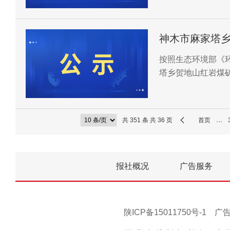
神木市麻家塔
响评价信息公
按照生态环境部《
塔乡贺地山红岩煤
共 351 条 共 36 页
首页
…
报社概况
广告服务
陕ICP备15011750号-1