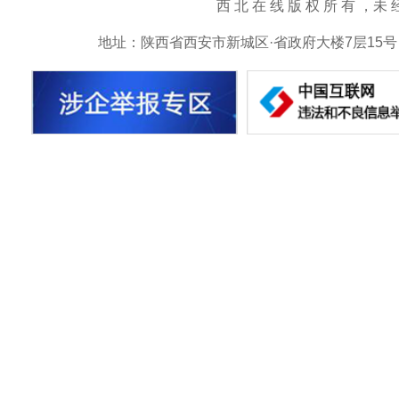
西 北 在 线 版 权 所 有 ，未 经 书 
地址：陕西省西安市新城区·省政府大楼7层15号 邮箱：