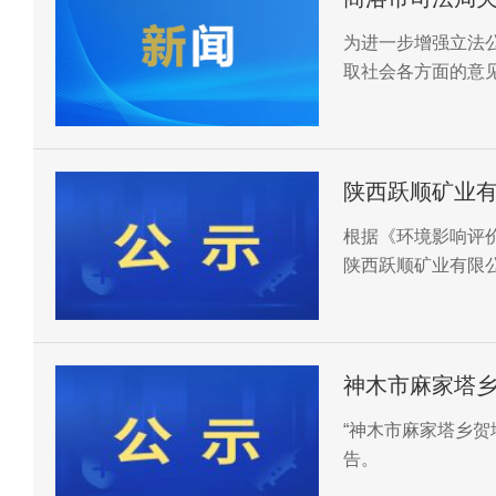
意见稿）》意
为进一步增强立法
取社会各方面的意
质量，现将市司法
稿）》全文公布，
陕西跃顺矿业
影响评价信息
根据《环境影响评
陕西跃顺矿业有限
信息公开如下，请
见和建议。
神木市麻家塔
响评价信息公
“神木市麻家塔乡贺
告。