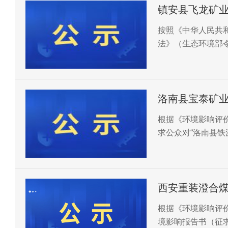
镇安县飞龙矿
境影响评价公
按照《中华人民共
法》（生态环境部
影响评价工作进行
息，并征求公众意
洛南县宝泰矿
价公众参与第
根据《环境影响评
求公众对“洛南县铁
西安重装澄合
价征求意见稿
根据《环境影响评
境影响报告书（征