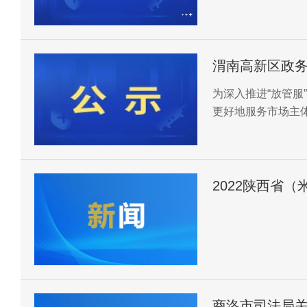
渭南高新区政
的公告
为深入推进“放管服
更好地服务市场主
开区政务服务大厅
务大厅（高新区敬
2022陕西省
公示
商洛市司法局