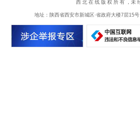
西 北 在 线 版 权 所 有 ，未 经 书 
地址：陕西省西安市新城区·省政府大楼7层15号 邮箱：