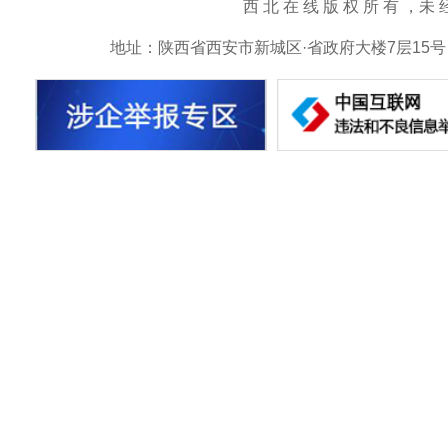
西 北 在 线 版 权 所 有 ，未 经 书 
地址：陕西省西安市新城区·省政府大楼7层15号 邮箱：