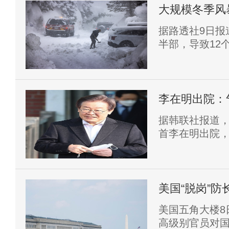
大规模冬季风
及企业断电
据路透社9日报
半部，导致12
本周末开始该
李在明出院：
据韩联社报道，
首李在明出院
美国“脱岗”
美国五角大楼8
高级别官员对国