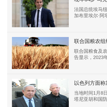
法国总统埃马纽
加布里埃尔·阿
成为法兰西第
联合国粮农组
联合国粮食及农
告显示，2023
全年价格指数同
上涨势头正趋
突、保护主义
依旧难以缓解
以色列方面称
当地时间1月8
塔尼亚胡和国