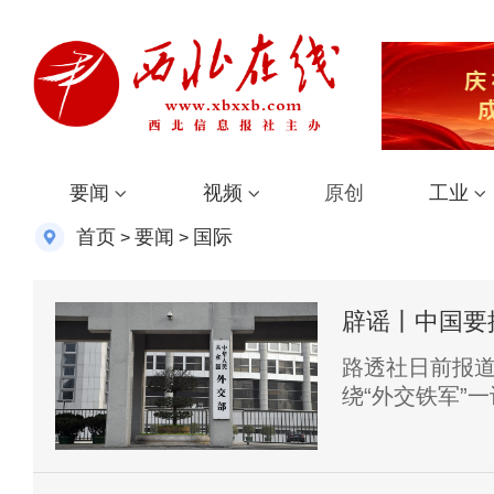
要闻
视频
原创
工业
首页
要闻
国际
>
>
辟谣丨中国要
曲、断章取义
路透社日前报道
绕“外交铁军”
交官继续开展“
势的信号”。