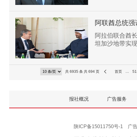
阿联酋总统强
阿拉伯联合酋长
坦加沙地带实
共 6935 条 共 694 页
首页
…
51
报社概况
广告服务
陕ICP备15011750号-1