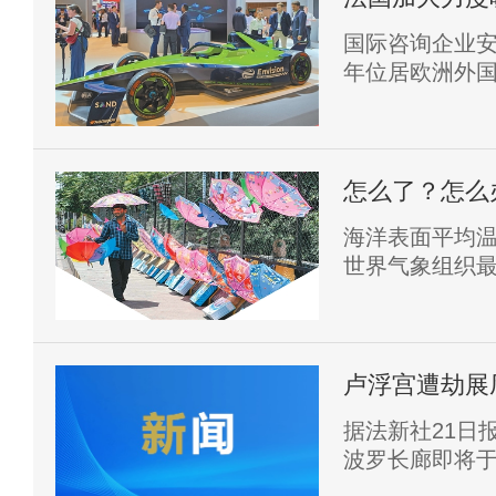
国际咨询企业安
年位居欧洲外国
吸引852个外
模、基础设施
备等方面的综
怎么了？怎么
海洋表面平均
世界气象组织
报》显示，20
展为强厄尔尼诺
件的概率为81
诺事件之列。
卢浮宫遭劫展
据法新社21日
波罗长廊即将于
厅内将不再展