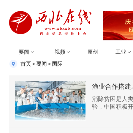
要闻
视频
原创
工业
首页
要闻
国际
>
>
渔业合作搭建
消除贫困是人
验，中国积极
埃及等全球南
殖模式与人才
赢发展桥梁，