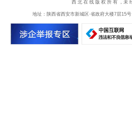
西 北 在 线 版 权 所 有 ，未 经 书 
地址：陕西省西安市新城区·省政府大楼7层15号 邮箱：