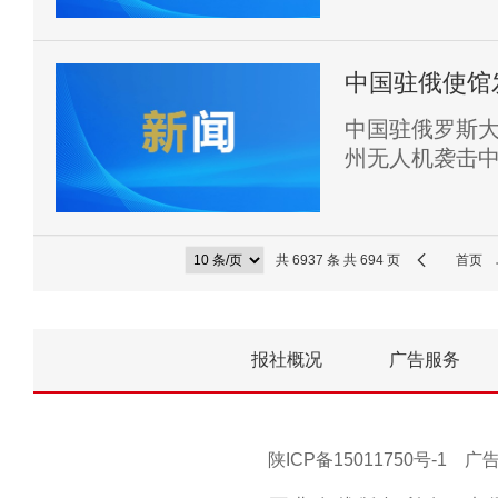
中国驻俄使馆
事答问
中国驻俄罗斯大
州无人机袭击
共 6937 条 共 694 页
首页
报社概况
广告服务
陕ICP备15011750号-1