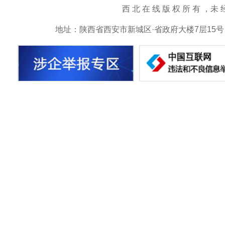
西 北 在 线 版 权 所 有 ，未 经 书 
地址：陕西省西安市新城区·省政府大楼7层15号 邮箱：