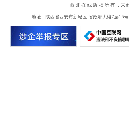
西 北 在 线 版 权 所 有 ，未 经 书 
地址：陕西省西安市新城区·省政府大楼7层15号 邮箱：