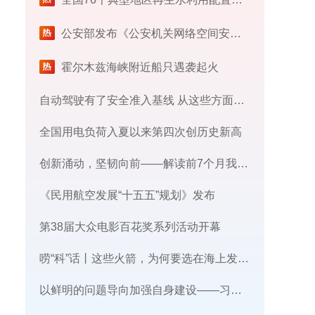
公安部发布《公安机关网络空间安全监督检查办法》
霍尔木兹海峡附近船只遇袭起火
自动驾驶有了安全准入基线 从这些方面读懂新国标
全国用电负荷入夏以来第四次创历史新高
创新涌动，坚韧向前——解读前7个月我国外贸成绩单
《民用航空发展“十五五”规划》发布
第38届大众电影百花奖系列活动开幕
唠“科”话丨这些火箭，为何要选在海上发射​？
​以鲜明的问题导向加强自身建设——习近平党建思想理论品格系列述评之三