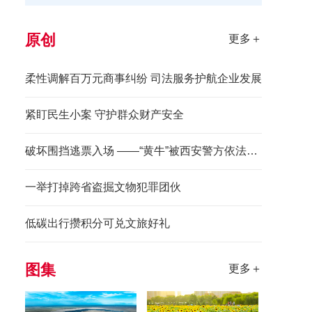
原创
更多＋
柔性调解百万元商事纠纷 司法服务护航企业发展
紧盯民生小案 守护群众财产安全
破坏围挡逃票入场 ——“黄牛”被西安警方依法拘留
一举打掉跨省盗掘文物犯罪团伙
低碳出行攒积分可兑文旅好礼
图集
更多＋