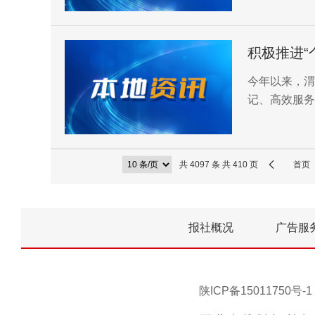
礼泉分局进行
今年以来，渭
记、高效服务
体工商户转型
共 4097 条 共 410 页
首页
报社概况
广告服
陕ICP备15011750