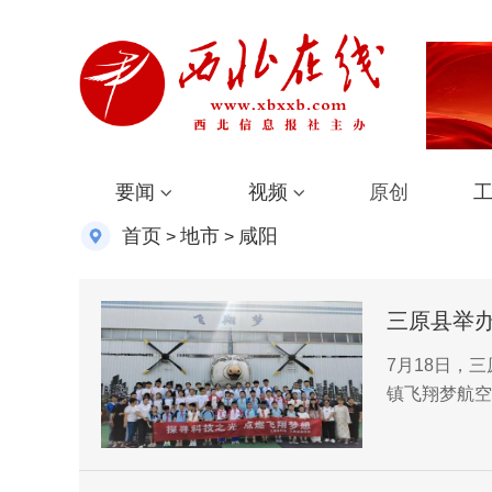
要闻
视频
原创
首页
地市
咸阳
>
>
三原县举办
7月18日，
镇飞翔梦航空
谊中学、池阳