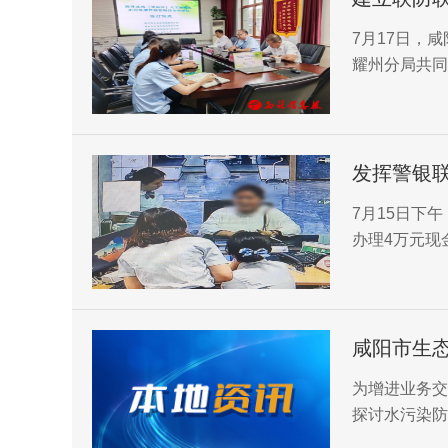
7月17日，
耀州分局共同
控合作协议》
发挥警银
功截留柜
7月15日下
办理4万元现
咸阳市生
为增进业务交
探讨水污染防
日，咸阳市生