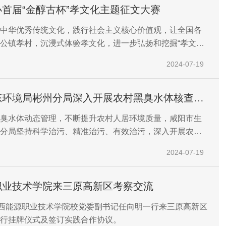
首届“金醇古杯”孝文化主题征文大赛
中华优秀传统文化，践行社会主义核心价值观，让全国各
公镇孝村，沉浸式体验孝文化，进一步弘扬和挖掘“孝文
，彭公镇全方位宣传孝文化、传承孝文化、体验孝文化，
2024-07-19
、孝行天下”的孝文化品牌更响、质感更强，为建设现代
”新长武注入强劲动能。
态环境局彬州分局深入开展农村黑臭水体核查整
臭水体动态管理，不断提升农村人居环境质量，咸阳市生
分局坚持科学治污、精准治污、有效治污，深入开展农村
行动，不断提升农村居民对美好生态环境的幸福感和获得
2024-07-19
职业技术学院来三原高新区考察交流
陕西能源职业技术学院校党委副书记任向明一行来三原高新区
行挂牌仪式及签订实践合作协议。