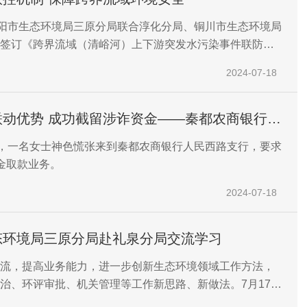
咸阳市生态环境局三原分局联合淳化分局、铜川市生态环境局
签订《跨界流域（清峪河）上下游突发水污染事件联防联
。
2024-07-18
联动优势 成功截留涉诈资金——秦都农商银行成
面支取涉诈资金
午，一名女士神色慌张来到秦都农商银行人民西路支行，要求
金取款业务。
2024-07-18
态环境局三原分局赴礼泉分局交流学习
流，提高业务能力，进一步创新生态环境领域工作方法，
治、环评审批、机关管理等工作新思路、新做法。7月17
态环境局三原分局副局长曾文珺带领相关业务负责同志赴