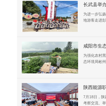
长武县举办
为进一步弘扬
地游客走进彭
化”丰富内涵
让“尚德启智
化“富强美好
咸阳市生
治工作
为强化农村黑
态环境局彬州
黑臭水体排查
感。
陕西能源
7月18日，
考察交流、举