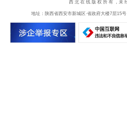
西 北 在 线 版 权 所 有 ，未 经 书 
地址：陕西省西安市新城区·省政府大楼7层15号 邮箱：