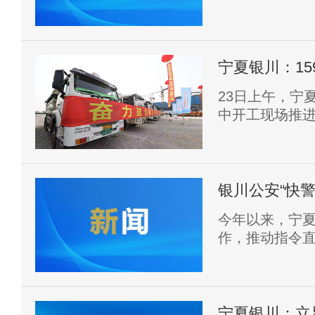
度，西夏区集中
资32亿元。
宁夏银川：1
23日上午，宁
中开工现场推
场举行。本次开
教育卫生、文化
亿元。
银川公安“快
今年以来，宁
作，推动指令
确保警务运行
和满意度持续
宁夏银川：立