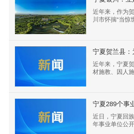
近年来，作为
川市怀揣“当惊
绕全球旅游目
品质资源、生态
好、销得好”目
宁夏贺兰县：
近年来，宁夏
材施教、因人
激励引导各类
心育才、倾心
宁夏289个事
近日，宁夏回族
年事业单位公开
位“崇军岗”，