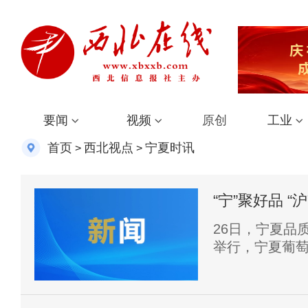
要闻
视频
原创
工业
首页
西北视点
宁夏时讯
>
>
“宁”聚好品 
江畔
26日，宁夏品
举行，宁夏葡
菜“六特”农产