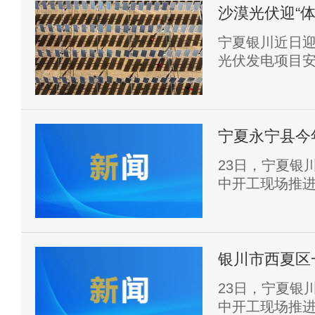
沙漠光伏迎“体
宁夏银川近日
光伏发电项目
区光伏电站，
面板等工作，对
宁夏永宁县今
23日，宁夏银
中开工现场推
计划实施基础设
其中基础设施项目
个，总投资16.
银川市西夏区
目23个
23日，宁夏银
中开工现场推