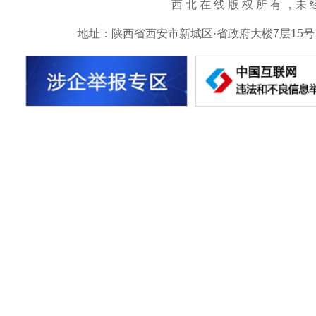
西 北 在 线 版 权 所 有 ，未 经 书 
地址：陕西省西安市新城区·省政府大楼7层15号 邮箱：