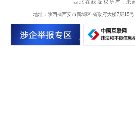
西 北 在 线 版 权 所 有 ，未 经 书 
地址：陕西省西安市新城区·省政府大楼7层15号 邮箱：