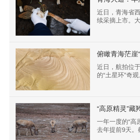
近日，青海省
续采摘上市。
来，当地依托
温棚发展羊肚
菌种培植、营
工及产品销售
俯瞰青海茫崖“
收。
近日，航拍位
的“土星环”奇观
“高原精灵”
一年一度的“高
去年提前9天。
只。