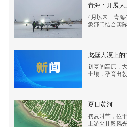
青海：开展人
进行
4月以来，青海
象部门结合实
开展飞机增雨（
217次，有力
戈壁大漠上的“
初夏的高原，
土壤，孕育出
夏日黄河
初夏时节，位
上游尖扎段风