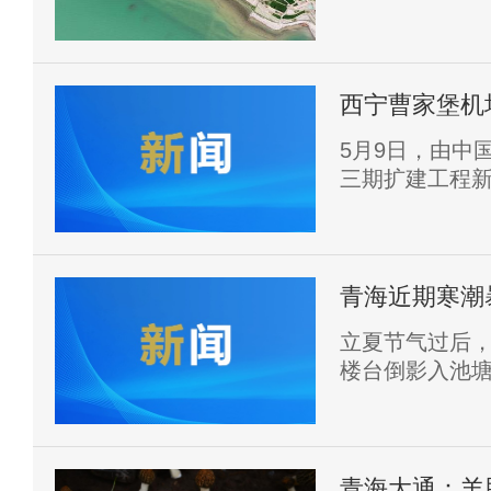
田共同组成一
西宁曹家堡机
面封顶
5月9日，由中
三期扩建工程新
顶，标志着T3
属屋面及幕墙
青海近期寒潮
裤？
立夏节气过后，
楼台倒影入池塘
还是乍暖还寒
青海大通：羊