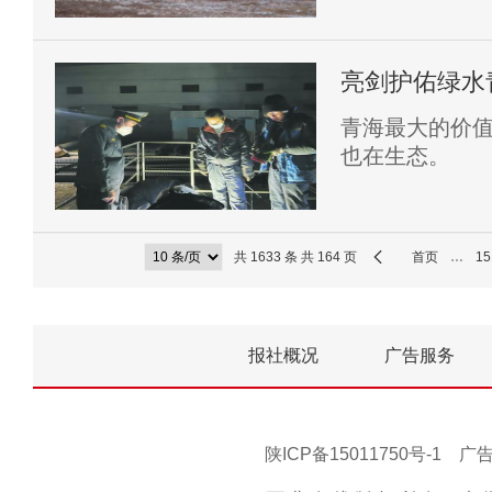
亮剑护佑绿水
单位、 青海
青海最大的价
也在生态。
共 1633 条 共 164 页
首页
…
15
报社概况
广告服务
陕ICP备15011750号-1