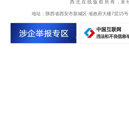
西 北 在 线 版 权 所 有 ，未 经 书 
地址：陕西省西安市新城区·省政府大楼7层15号 邮箱：