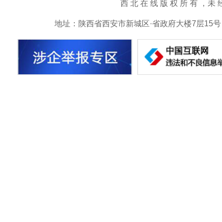
西 北 在 线 版 权 所 有 ，未 经 书 
地址：陕西省西安市新城区·省政府大楼7层15号 邮箱：