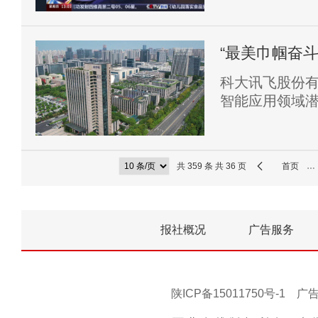
“最美巾帼奋斗
路
科大讯飞股份
智能应用领域
教育领域的研究
巾帼奋斗者”。
共 359 条 共 36 页
首页
…
报社概况
广告服务
陕ICP备15011750号-1