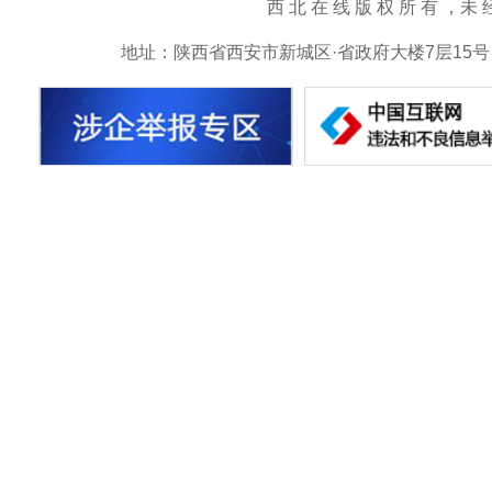
西 北 在 线 版 权 所 有 ，未 经 书 
地址：陕西省西安市新城区·省政府大楼7层15号 邮箱：