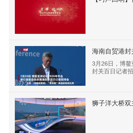
海南自贸港封
增长65.7%
3月26日，博
封关百日记者招
年12月18日至
贸港新增备案外
11773家经
自贸港“零关税
狮子洋大桥双
《区域全面经济
将转入上部结