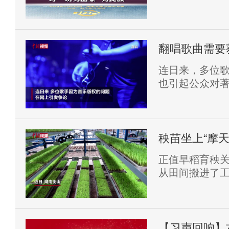
翻唱歌曲需要
连日来，多位
也引起公众对
版权归属哪些
京市立方律师
规定，如果使用
的使用，那就
秧苗坐上“摩天
歌曲通常都要
正值早稻育秧
得原词曲作者
从田间搬进了
取得录音制作
内，循环运动式
【习声回响】