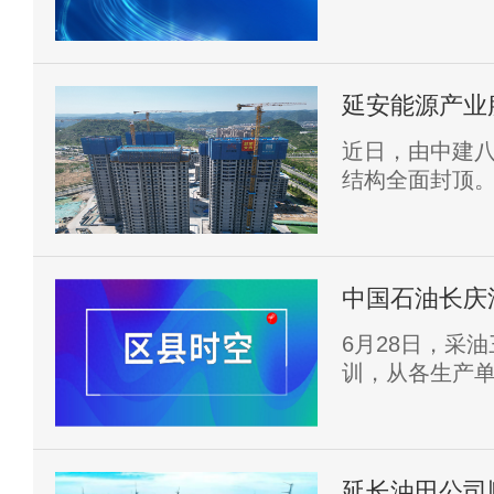
别克斯坦，这
革命老区特色农
果。
延安能源产业
近日，由中建
结构全面封顶
中国石油长庆
专题培训
6月28日，采
训，从各生产单
一步充实油田
字化、智能化
延长油田公司