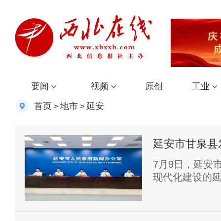
要闻
视频
原创
工业
首页
地市
延安
>
>
延安市甘泉县
建设新篇章
7月9日，延安
现代化建设的延
甘泉县委常委
赵延峰，县发
局长郭毅出席发