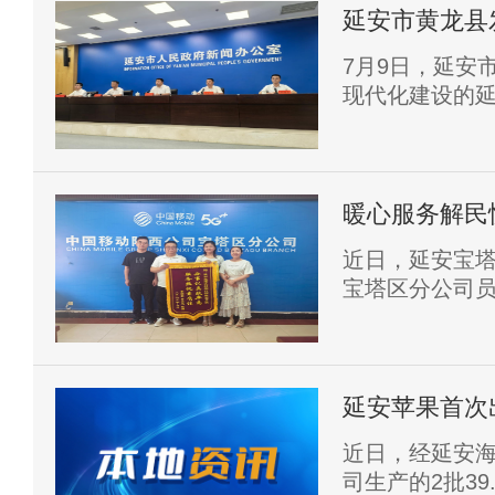
重点任务。
延安市黄龙县
转化新路径
7月9日，延安
现代化建设的延
黄龙县委副书
记杨峰，县农
局长游向东出席
略、乡村振兴
暖心服务解民
获用户提前致
近日，延安宝
宝塔区分公司
于常规办结致
全收尾时便提
移动优质暖心
延安苹果首次
近日，经延安
司生产的2批3