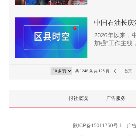
中国石油长庆
田
2026年以来
加强”工作主线
手，精准破解员
一公里”，让民
福感、安全感
共 1248 条 共 125 页
首页
力。
报社概况
广告服务
陕ICP备15011750号-1