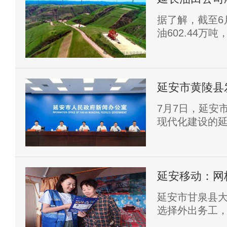
据了解，截至6
油602.44万
比增产14.1
油集团公司交
延安市黄陵县发
新目标
7月7日，延安
现代化建设的延
办。
延安移动：网
里”
延安市甘泉县
选择外出务工