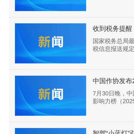
半个中国。其
强降水风险，
外，今年第13
沿海靠近，影
收到税务提醒
​国家税务总局
税信息报送规定
极履行了涉税
升，平台内商
加规范。
中国作协发布
7月30日晚，
影响力榜（20
外传播榜上榜作
智驾“小蓝灯