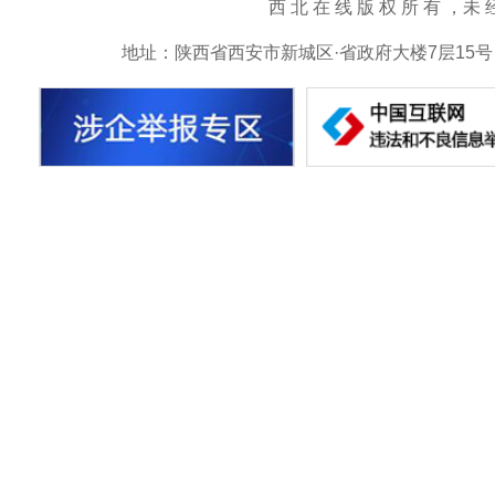
西 北 在 线 版 权 所 有 ，未 经 书 
地址：陕西省西安市新城区·省政府大楼7层15号 邮箱：