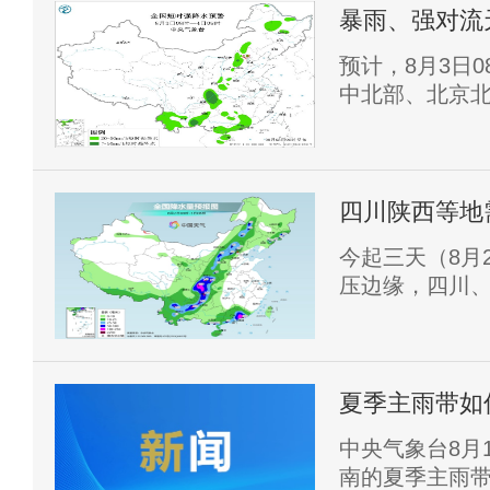
风圈半径为120
暴雨、强对流
有大暴雨
预计，8月3日
中北部、北京
南西部、湖北
部、贵州东部
广西东南部沿
部分地区有大
​四川陕西等
南部、广西东
一带高温频现
​今起三天（8
暴雨，重庆中部等
压边缘，四川
大暴雨，近期
能导致的次生
拿天，华北南
多，将退出高
夏季主雨带如
中央气象台8月
南的夏季主雨