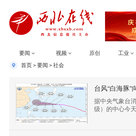
要闻
视频
原创
工业
首页
要闻
社会
>
>
台风“白海豚
无影响
据中央气象台消
级）的中心今天
东方向约161
经143.7度，
最低气压为945