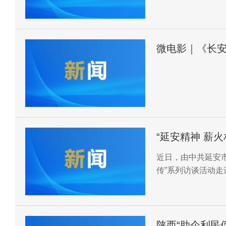
委会(省祭陵办)主
微电影｜《长
“延安精神 薪
近日，由中共延安市
传”系列访谈活动
陕西“助企利民