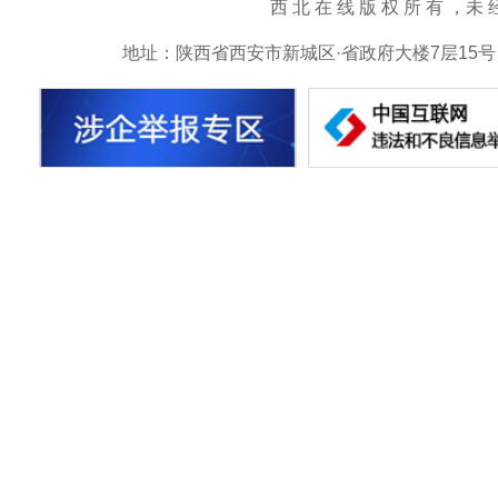
西 北 在 线 版 权 所 有 ，未 经 书 
地址：陕西省西安市新城区·省政府大楼7层15号 邮箱：