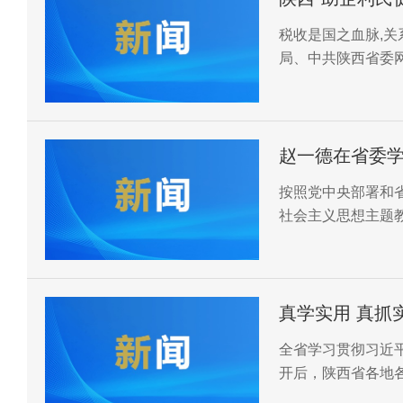
宣传活动火热
税收是国之血脉,
局、中共陕西省委
心（中国网）联合开
主题宣传活动，当
赵一德在省委
想主题教育读书
按照党中央部署和
社会主义思想主题
联系实际学 专
班。
学促
真学实用 真抓
全省学习贯彻习近
开后，陕西省各地
牢把握“学思想、强