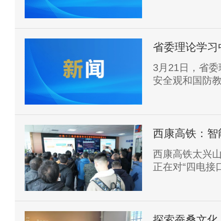
省委理论学习
国家安全观 
3月21日，省
安全观和国防
持
西康高铁：智
西康高铁太兴
正在对“四电接
探索蚕桑文化