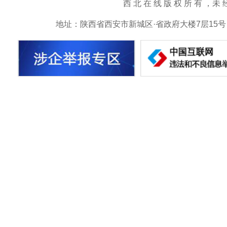
西 北 在 线 版 权 所 有 ，未 经 书 
地址：陕西省西安市新城区·省政府大楼7层15号 邮箱：