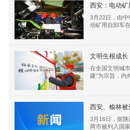
西安：电动矿
3月22日，由
动矿用自卸车
研制的大吨位
等新能源工程
张博文 摄
文明生根成长
明城市综述
在全国文明城市
建”为宗旨，内
变。
西安、榆林被
范城市
3月16日，据
两市被列入国