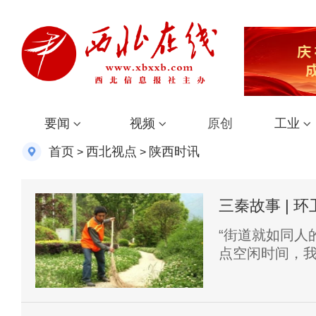
要闻
视频
原创
工业
首页
西北视点
陕西时讯
>
>
三秦故事 | 
“街道就如同人
点空闲时间，
来丢进垃圾箱。
岚皋县一名环卫
班，每天早、中