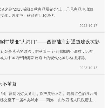
，记者来到“2023咸阳金秋商品展销会”上，只见商品琳琅满
接踵，叫卖声、砍价声此起彼伏。
2023-10-17
小渔村”蝶变“大港口”——西部陆海新通道建设掠影
里到处是荒芜的滩涂，散落着一个个闭塞的小渔村；30年
成为中国西部陆海新通道上的现代化国际枢纽海港。
2023-10-13
永不落幕
晚，铜川剧院内灯火通明，欢声笑语不断。随着红色的陕西省
移交至下一届举办城市——商洛，由陕西省人民政府主
化和旅游厅、铜川市人民政府承办的第十届陕西省艺术节