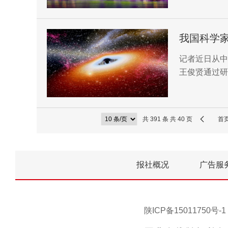
正式落下帷幕
我国科学
记者近日从中
王俊贤通过研
其与类星体本
共 391 条 共 40 页
首
报社概况
广告服
陕ICP备15011750