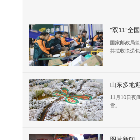
“双11”全
国家邮政局监
共揽收快递包
的1.4倍。
山东多地
11月10日
雪。
图片新闻