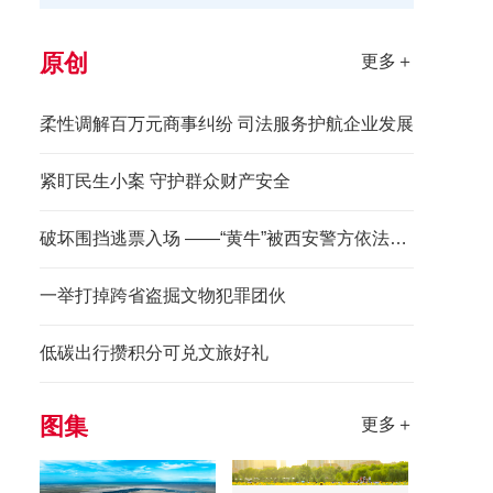
原创
更多＋
柔性调解百万元商事纠纷 司法服务护航企业发展
紧盯民生小案 守护群众财产安全
破坏围挡逃票入场 ——“黄牛”被西安警方依法拘留
一举打掉跨省盗掘文物犯罪团伙
低碳出行攒积分可兑文旅好礼
图集
更多＋