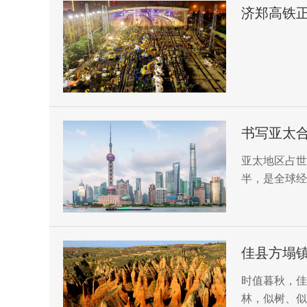
济郑高铁
书写亚太
亚太地区占世
半，是全球经
佳县方塌镇
时值暮秋，佳
林，似树、似