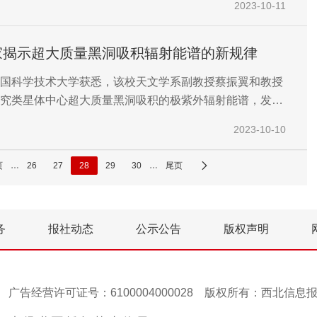
2023-10-11
。
家揭示超大质量黑洞吸积辐射能谱的新规律
国科学技术大学获悉，该校天文学系副教授蔡振翼和教授
究类星体中心超大质量黑洞吸积的极紫外辐射能谱，发现
征亮度无关。
2023-10-10
页
…
26
27
28
29
30
…
尾页
务
报社动态
公示公告
版权声明
号-1 广告经营许可证号：6100004000028 版权所有：西北信