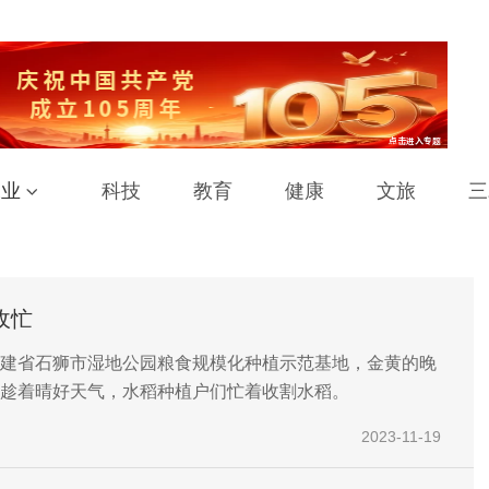
工业
科技
教育
健康
文旅
三
收忙
建省石狮市湿地公园粮食规模化种植示范基地，金黄的晚
趁着晴好天气，水稻种植户们忙着收割水稻。
2023-11-19