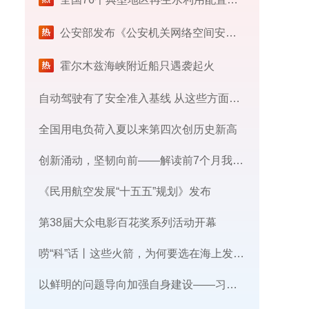
公安部发布《公安机关网络空间安全监督检查办法》
霍尔木兹海峡附近船只遇袭起火
自动驾驶有了安全准入基线 从这些方面读懂新国标
全国用电负荷入夏以来第四次创历史新高
创新涌动，坚韧向前——解读前7个月我国外贸成绩单
《民用航空发展“十五五”规划》发布
第38届大众电影百花奖系列活动开幕
唠“科”话丨这些火箭，为何要选在海上发射​？
​以鲜明的问题导向加强自身建设——习近平党建思想理论品格系列述评之三