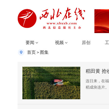
要闻
视频
原创
首页
图集
>
稻田黄 抢
连日来，在福
稻成块连片。