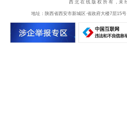
西 北 在 线 版 权 所 有 ，未 经 书 
地址：陕西省西安市新城区·省政府大楼7层15号 邮箱：