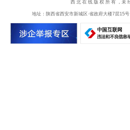
西 北 在 线 版 权 所 有 ，未 经 书 
地址：陕西省西安市新城区·省政府大楼7层15号 邮箱：