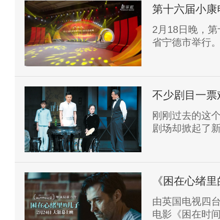
东省及全国21
第十六届小康
2月18日晚，
省宁德市举行
力，助力全面
不少剧目一票
刚刚过去的这
剧场却掀起了
剧《雷雨》，
《锁麟囊》《
《乱我心者》
上演，不少剧
《困在心绪里的
烈的掌声和欢
叔”挣扎中寻
由英国电视四
心。
电影《困在时间