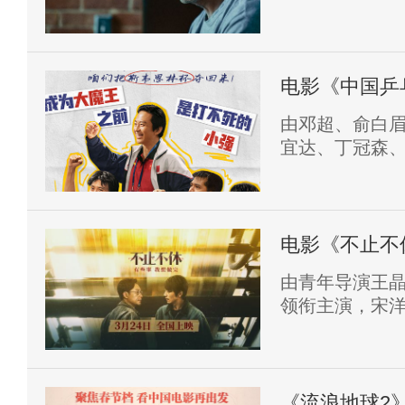
力作《困在心绪
映。
电影《中国乒
由邓超、俞白
宜达、丁冠森
乒乓之绝地反
电影《不止不
寻找真相
由青年导演王
领衔主演，宋
璐、胡天渝友
布定档海报与预
电影通过实习
媒体人的选择
《流浪地球2