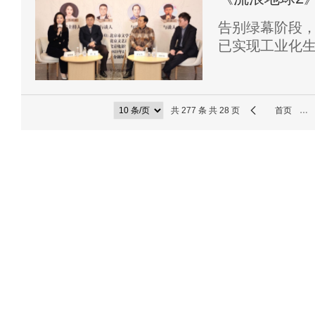
迭代
告别绿幕阶段
已实现工业化
收获逾67亿元
国产重工业影
表而激动时，
共 277 条 共 28 页
首页
…
上肉眼可见的
的自动化运作