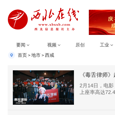
要闻
视频
原创
工业
首页
地市
西咸
>
>
《毒舌律师》
正气
2月14日，电
上座率高达72.
为感谢首批观
点映当日，于广
情互动，分享有