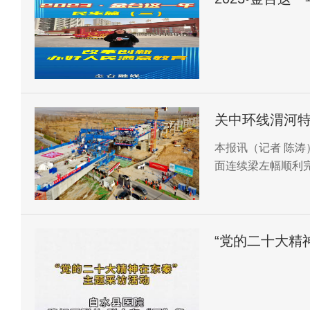
关中环线渭河特
本报讯（记者 陈涛
面连续梁左幅顺利
为后续建设顺利实
“党的二十大精
众有“医”靠