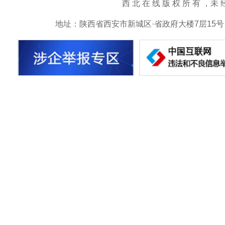
西 北 在 线 版 权 所 有 ，未 经 书 
地址：陕西省西安市新城区·省政府大楼7层15号 邮箱：