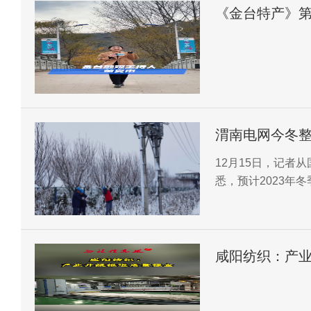
《金台特产》第
渭南电网今冬整体供需平稳 20
将达到320万千
12月15日，记者
悉，预计2023年
8.8%。
咸阳纺织：产