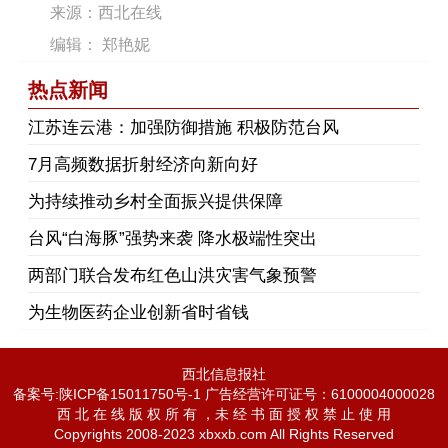
来源：西北在线
编辑： 郑艳妮
热点新闻
江苏连云港：加强防御措施 积极防范台风
7月高频数据折射经济向新向好
为持续推动乡村全面振兴提供保障
台风“白海豚”强势来袭 降水极端性突出
两部门联合发布红色山洪灾害气象预警
为生物医药企业创新省时省钱
西北信息报社
备案号:陕ICP备15011750号-1 广告经营许可证号：6100004000028
西 北 在 线 版 权 所 有 ，未 经 书 面 授 权 禁 止 使 用
Copyrights 2008-2023 xbxxb.com All Rights Reserved