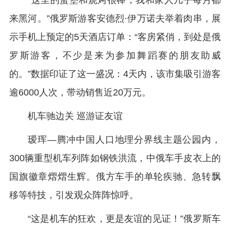
“这里的蛋堡和烧烤很棒，我和家人几乎每月都
来黑河。”俄罗斯游客安德烈·伊万诺夫举着肉串，展
示手机上预定的5天酒店订单：“客房紧俏，到处是俄
罗斯游客，不少是来为参加舞蹈赛的朋友助威
的。”数据印证了这一盛况：4天内，该市集吸引游客
逾6000人次，带动销售近20万元。
机车驰边关 巡游证友谊
瑷珲—腾冲中国人口地理分界线主题公园内，
300辆重型机车列阵如钢铁洪流，中俄车手皮衣上的
国旗徽章熠熠生辉。俄方车手的单轮疾驰、急转飘
移等特技，引发观众阵阵惊呼。
“这是机车的狂欢，更是友谊的见证！”俄罗斯车