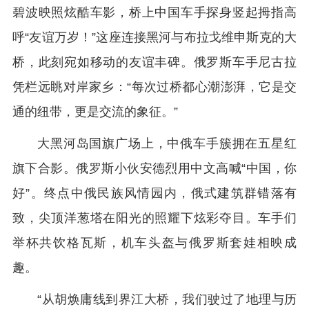
碧波映照炫酷车影，桥上中国车手探身竖起拇指高
呼“友谊万岁！”这座连接黑河与布拉戈维申斯克的大
桥，此刻宛如移动的友谊丰碑。俄罗斯车手尼古拉
凭栏远眺对岸家乡：“每次过桥都心潮澎湃，它是交
通的纽带，更是交流的象征。”
大黑河岛国旗广场上，中俄车手簇拥在五星红
旗下合影。俄罗斯小伙安德烈用中文高喊“中国，你
好”。终点中俄民族风情园内，俄式建筑群错落有
致，尖顶洋葱塔在阳光的照耀下炫彩夺目。车手们
举杯共饮格瓦斯，机车头盔与俄罗斯套娃相映成
趣。
“从胡焕庸线到界江大桥，我们驶过了地理与历