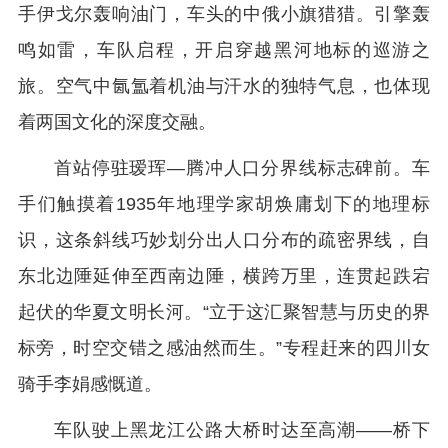
手伊戈尔轰响油门，车头的中俄小旗猎猎。引擎轰
鸣如雷，车队启程，开启穿越黑河地标的巡游之
旅。空气中氤氲着机油与汗水的独特气息，也体现
着两国文化的深度交融。
首站停驻瑷珲—腾冲人口分界线标志碑前。车
手们触摸着1935年地理学家胡焕庸划下的地理标
识，这条斜线巧妙划分出人口分布的疏密界线，自
东北边陲延伸至西南边陲，横跨万里，连贯起跌宕
起伏的华夏文明长河。“立于这汇聚智慧与历史的界
标旁，时空交错之感油然而生。”专程赶来的四川女
骑手李娟感慨道。
车队驶上黑龙江公路大桥时达至高潮——桥下