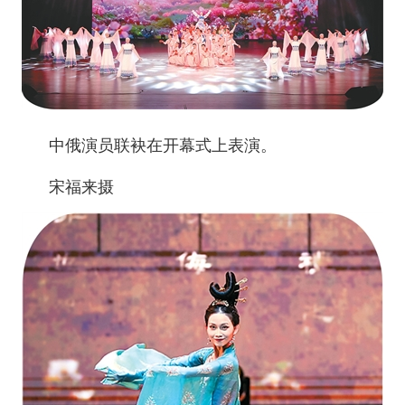
中俄演员联袂在开幕式上表演。
宋福来摄