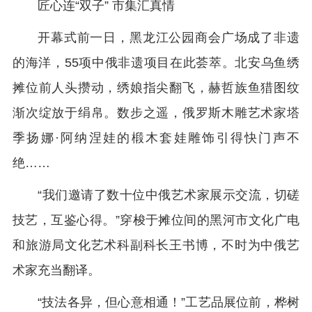
匠心连“双子” 市集汇真情
开幕式前一日，黑龙江公园商会广场成了非遗
的海洋，55项中俄非遗项目在此荟萃。北安乌鱼绣
摊位前人头攒动，绣娘指尖翻飞，赫哲族鱼猎图纹
渐次绽放于绢帛。数步之遥，俄罗斯木雕艺术家塔
季扬娜·阿纳涅娃的椴木套娃雕饰引得快门声不
绝……
“我们邀请了数十位中俄艺术家展示交流，切磋
技艺，互鉴心得。”穿梭于摊位间的黑河市文化广电
和旅游局文化艺术科副科长王书博，不时为中俄艺
术家充当翻译。
“技法各异，但心意相通！”工艺品展位前，桦树