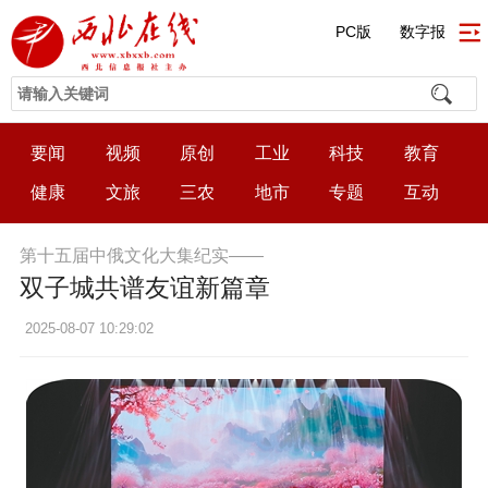
PC版
数字报
要闻
视频
原创
工业
科技
教育
健康
文旅
三农
地市
专题
互动
第十五届中俄文化大集纪实——
双子城共谱友谊新篇章
2025-08-07 10:29:02