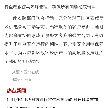
行全程跟踪与闭环管理，确保所有问题彻底销号。
此次跨部门联合行动，充分体现了国网西咸新
区供电公司主动靠前、精准服务的客户导向，通过
内部高效协同形成了服务大客户的强大合力，有效
提升了电网安全运行的韧性与客户侧安全用电保障
水平，为西咸新区数字经济产业的高质量发展注入
了强劲的“电动力”。
来源：西北在线
编辑： 赵颖
热点新闻
伊朗拟禁止敌对方通行霍尔木兹海峡 对违规者重罚