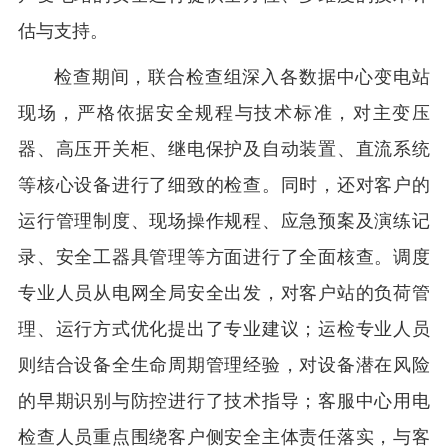
估与支持。
检查期间，联合检查组深入各数据中心变电站
现场，严格依据安全规程与技术标准，对主变压
器、高压开关柜、继电保护及自动装置、直流系统
等核心设备进行了细致的检查。同时，还对客户的
运行管理制度、现场操作规程、应急预案及演练记
录、安全工器具管理等方面进行了全面核查。调度
专业人员从电网全局安全出发，对客户站的负荷管
理、运行方式优化提出了专业建议；运检专业人员
则结合设备全生命周期管理经验，对设备潜在风险
的早期识别与防控进行了技术指导；客服中心用电
检查人员重点围绕客户侧安全主体责任落实，与客