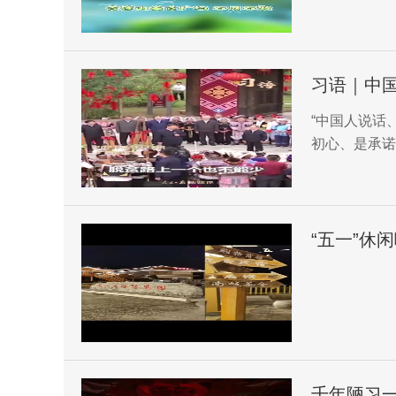
习语｜中
“中国人说话
初心、是承诺
“五一”休
宿、餐饮
千年陋习一