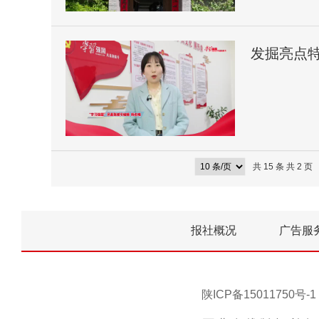
发掘亮点
正式上线
共 15 条 共 2 页
报社概况
广告服
陕ICP备15011750