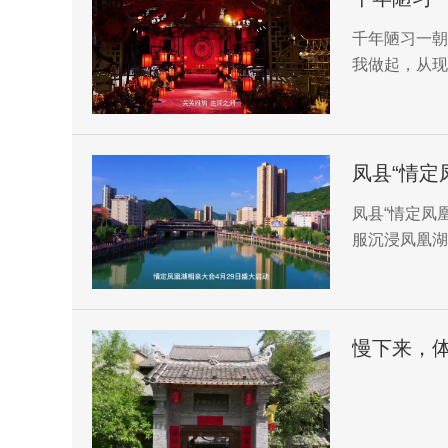
千年陋习一朝
我做起，从现
凤县“情定
凤县“情定凤
服沉浸凤凰湖
慢下来，