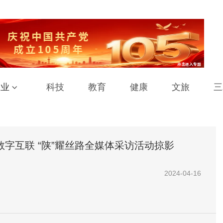
工业
科技
教育
健康
文旅
三
数字互联 “陕”耀丝路全媒体采访活动掠影
2024-04-16