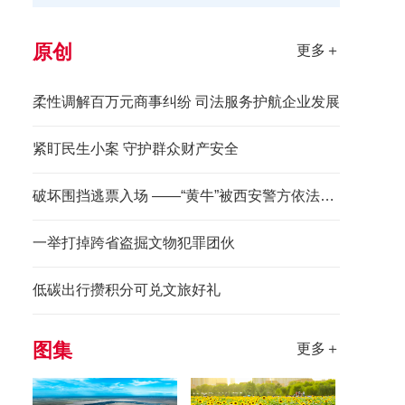
原创
更多＋
柔性调解百万元商事纠纷 司法服务护航企业发展
紧盯民生小案 守护群众财产安全
破坏围挡逃票入场 ——“黄牛”被西安警方依法拘留
一举打掉跨省盗掘文物犯罪团伙
低碳出行攒积分可兑文旅好礼
图集
更多＋