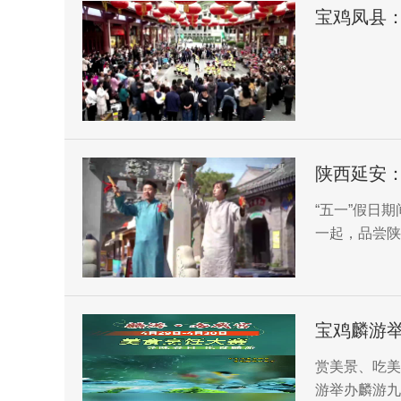
宝鸡凤县：
陕西延安：
“五一”假日
一起，品尝陕
张晨俊 新华
宝鸡麟游
赏美景、吃美
游举办麟游九