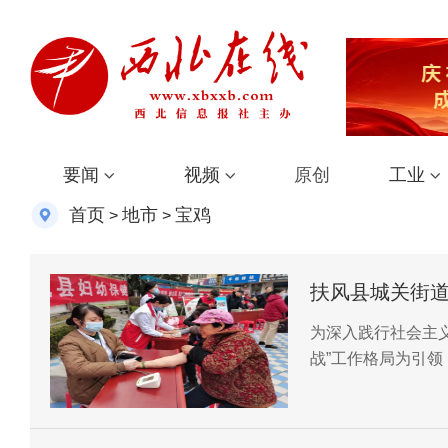
要闻
视频
原创
工业
首页
地市
宝鸡
>
>
扶风县城关街道：凝聚统战
曲
为深入践行社会主
战”工作格局为引
个社区同心实践站开
融合”推动新时代