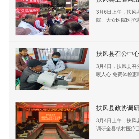
活动
3月6日上午，扶
院、大众医院医护志
务活动，受到广大
扶风县召公中心
民生”活动
3月4日，扶风县召
暖人心 免费体检惠
扶风县政协调
3月4日上午，扶
调研全县镇村医疗
能力提升。