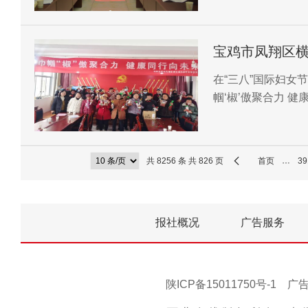
宝鸡市凤翔区横
行向未来”活动
在“三八”国际妇女
帼‘椒’傲聚合力 
合，奏响乡村振兴
共 8256 条 共 826 页
首页
…
39
报社概况
广告服务
陕ICP备15011750号-1