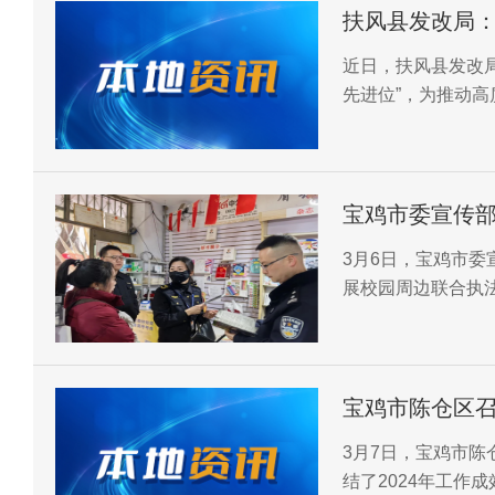
扶风县发改局：实施“四项行
深走实
近日，扶风县发改局
先进位”，为推动高
改保障。
宝鸡市委宣传
3月6日，宝鸡市
展校园周边联合执
拉网式、地毯式检
宝鸡市陈仓区召
3月7日，宝鸡市陈
结了2024年工作