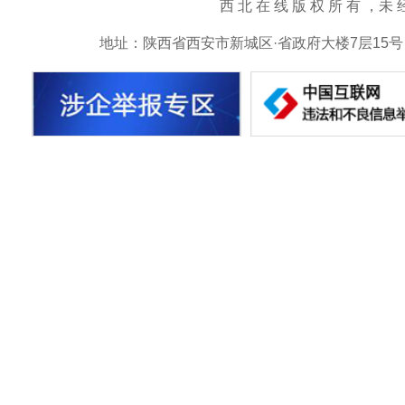
西 北 在 线 版 权 所 有 ，未 经 书 
地址：陕西省西安市新城区·省政府大楼7层15号 邮箱：