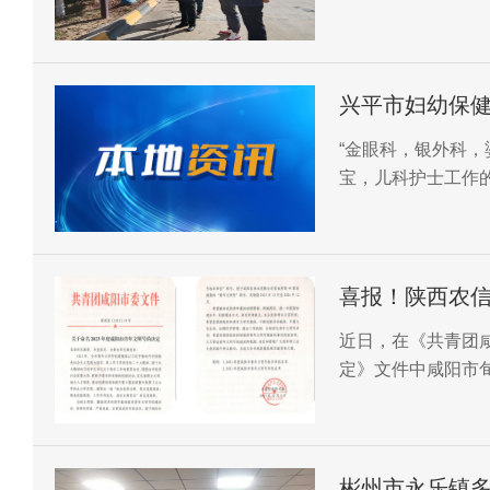
兴平市妇幼保
“金眼科，银外科，
宝，儿科护士工作
喜报！陕西农信
单位”荣誉称号
近日，在《共青团咸
定》文件中咸阳市旬
位”荣誉称号。
彬州市永乐镇