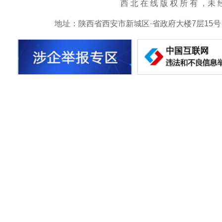
西 北 在 线 版 权 所 有 ，未 经 书 
地址：陕西省西安市新城区·省政府大楼7层15号 邮箱：