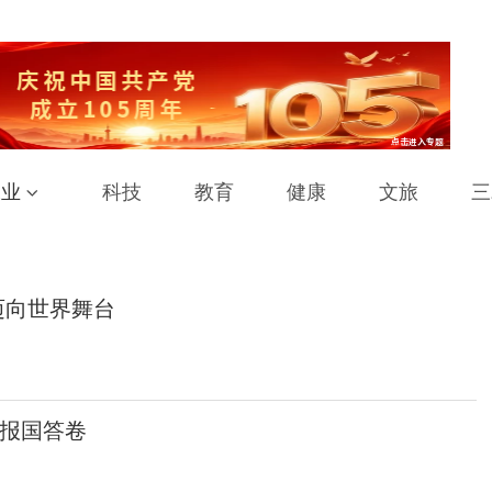
工业
科技
教育
健康
文旅
三
迈向世界舞台
报国答卷