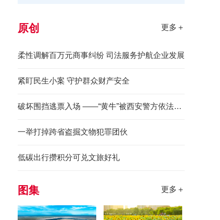
原创
更多＋
柔性调解百万元商事纠纷 司法服务护航企业发展
紧盯民生小案 守护群众财产安全
破坏围挡逃票入场 ——“黄牛”被西安警方依法拘留
一举打掉跨省盗掘文物犯罪团伙
低碳出行攒积分可兑文旅好礼
图集
更多＋