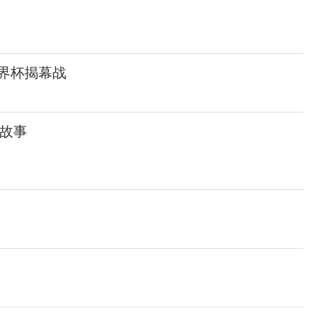
界杯揭幕战
故事