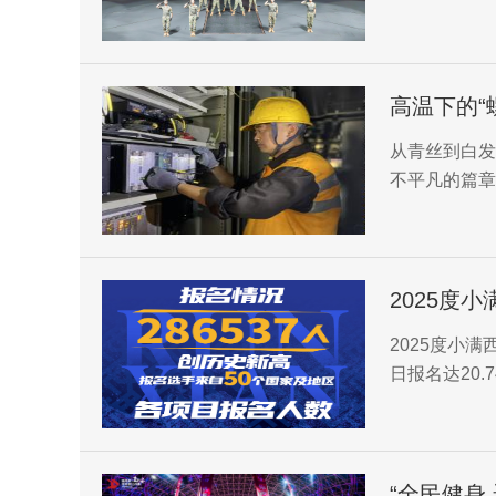
安市临潼区委
艺文化有限公
一’双拥共建
高温下的“
从青丝到白发
不平凡的篇章
2025度
2025度小满
日报名达20.
新西马纪录。
“全民健身