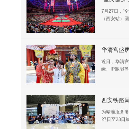
开赛（西
​7月27日，
（西安站）圆
华清宫盛唐
约
近日，华清宫
级、IP赋能
融合的深度实
沉浸式的文化
​为精准服务
27日至28
态，携手文旅