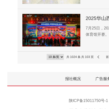
发展，服务歌
2025华
开赛
7月25日，
体育馆开赛。
共 1024 条 共 103 页
首
报社概况
广告服
陕ICP备15011750