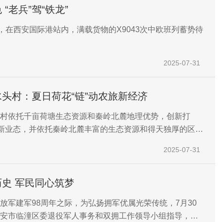
“老兵”驾“铁龙”
午，在西安国际港站内，满载货物的X9043次中欧班列蓄势待
2025-07-31
头村：夏日荷花“链”动农旅新经济
村依托千亩荷塘生态资源和秦岭北麓地理优势，创新打
”新业态，并依托秦岭北麓丰富的生态资源和得天独厚的区位
宜地探索出一条“绿色生态休闲游”的农旅融合发展之路。
2025-07-31
铭记抗战历史 军民同心筑梦
放军建军98周年之际，为弘扬拥军优属光荣传统，7月30
安市临潼区委退役军人事务和双拥工作领导小组指导，西