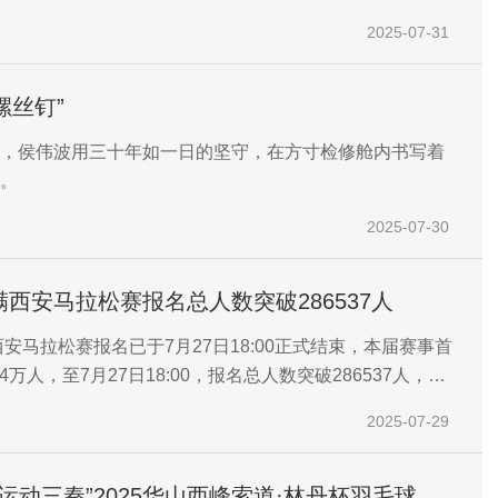
退役军人事务和双拥工作领导小组办公室、陕西长恨歌演
2025-07-31
司共同主办的“铭记抗战历史 军民同心筑梦——2025年‘八
活动”在长恨歌舞台隆重举行。
螺丝钉”
，侯伟波用三十年如一日的坚守，在方寸检修舱内书写着
。
2025-07-30
小满西安马拉松赛报名总人数突破286537人
西安马拉松赛报名已于7月27日18:00正式结束，本届赛事首
74万人，至7月27日18:00，报名总人数突破286537人，刷
2025-07-29
 运动三秦”2025华山西峰索道·林丹杯羽毛球公