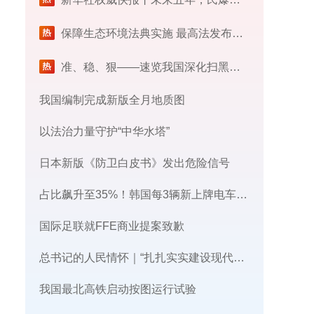
保障生态环境法典实施 最高法发布首个配套司法解释
​准、稳、狠——速览我国深化扫黑除恶专项斗争最新部署
我国编制完成新版全月地质图
以法治力量守护“中华水塔”
日本新版《防卫白皮书》发出危险信号
占比飙升至35%！韩国每3辆新上牌电车，就有1辆来自中国
国际足联就FFE商业提案致歉
总书记的人民情怀｜“扎扎实实建设现代化产业体系”
我国最北高铁启动按图运行试验