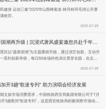
安站）圆满收官
“全民健身 运动三秦”2025华山西峰索道·林丹杯羽毛球公开赛
满收官。
2025-07-29
国潮再升级 | 沉浸式唐风盛宴邀您共赴千年之
景区以“盛唐国潮”为主题重磅升级，通过演艺创新、互动升
等一系列创新举措，每日60余场特色演出贯穿全园，在文旅
践中，让每位游客化身“唐潮人”，为游客带来一场全方位、
2025-07-28
盛宴。
西安铁路局加开3趟“歌迷专列” 助力演唱会经济发展
暑期文旅市场消费需求，中国铁路西安局集团有限公司于7月
日加开3趟夜间“歌迷专列”，这是西安铁路局积极洞察市场动
部门大胆创新，开行的首批“歌迷专列”，为助力演唱会经济