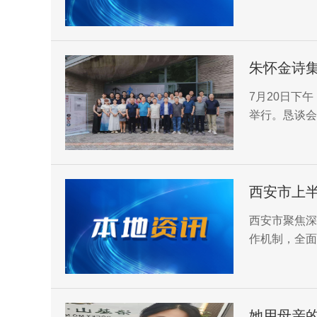
护“龙腾行动
一路”国家进
效。
朱怀金诗
7月20日下
举行。恳谈会
术馆和洛阳市
研究员，诗人
西安市上半
西安市聚焦深
作机制，全面
新举措，形成
落地落实。
她用母亲的