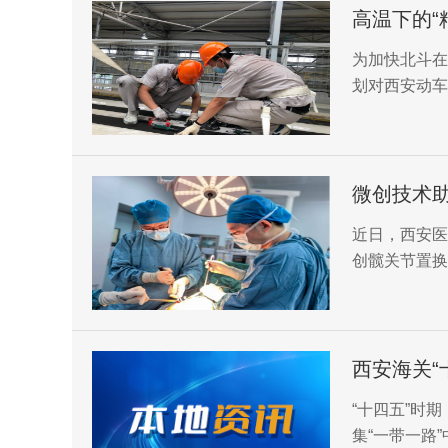
高温下的“
为加快北斗在
划对西安动车
微创技术助
近日，西安医
创髋关节置换
突破打破了超
获生活质量的
西安海关“
“十四五”时
集“一带一路