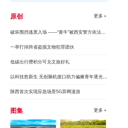
原创
更多＋
破坏围挡逃票入场 ——“黄牛”被西安警方依法拘留
一举打掉跨省盗掘文物犯罪团伙
低碳出行攒积分可兑文旅好礼
以科技愈新生 无创脑机接口助力偏瘫青年逐光前行
陕西首次实现应急场景5G异网漫游
图集
更多＋