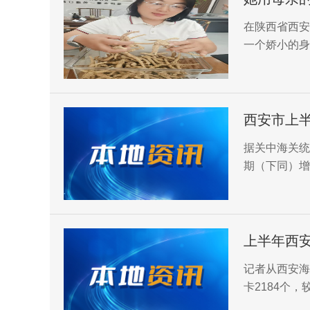
在陕西省西安
一个娇小的身
算器上的数字
人，正是洛基
西安市上半
据关中海关统
期（下同）增
2.9%，陕西
上半年西安
记者从西安海
卡2184个，
个，促进陕西