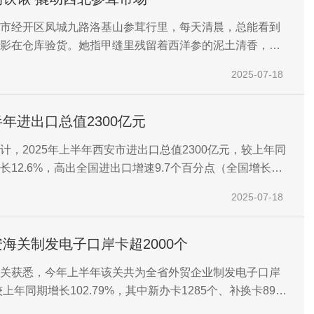
市经开区凤城九路洛基山参茸行里，每天清晨，总能看到
影在仓库验货。她指甲缝里残留着西洋参的泥土清香，计
精确到小数点后两位。这个被同行称为“西洋参张姐”的女
2025-07-18
山参茸西北总代理张余辰。
年进出口总值2300亿元
计，2025年上半年西安市进出口总值2300亿元，较上年同
长12.6%，高出全国进出口增速9.7个百分点（全国增长
省增长7.5%，居全国第19位，增速居全国第11位）。
2025-07-18
海关制发电子口岸卡超2000个
关获悉，今年上半年该关共为全省外贸企业制发电子口岸
较上年同期增长102.79%，其中新办卡1285个、补换卡899
口岸营商环境进一步优化。