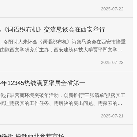
”“蓝网行动”等一系列专项行动为抓手，强化对涉及共建“一带
2025-07-22
出口货物的知识产权保护，不断提升知识产权边境保护成
集《词语织布机》交流恳谈会在西安举行
午，洛阳诗人朱怀金《词语织布机》诗集恳谈会在西安市隆重
由陕西文学研究所主办，西安建筑科技大学贾平凹文学艺
文艺评论家协会联合承办。恳谈会由陕西文学研究所特聘
2025-07-22
、著名青年诗歌评论家陈啊妮担纲学术主持。
年12345热线满意率居全省第一
化拓展营商环境突破年活动，创新推行“三张清单”抓落实工
梳理需落实的工作任务、需解决的突出问题、需探索的创
任务、问题、创新“三张清单”，推动各项改革举措精准高效
2025-07-21
铁锹 撬动西北参茸市场